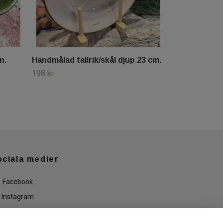
n.
Handmålad tallrik/skål djup 23 cm.
198 kr
ociala medier
Facebook
Instagram