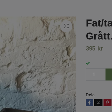
Fat/t
Grått
395 kr
Dela