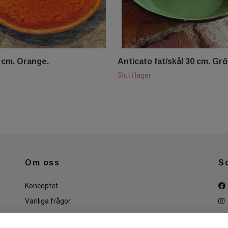
 cm. Orange.
Anticato fat/skål 30 cm. Grö
Slut i lager
Om oss
S
Konceptet
Vanliga frågor
Köpvillkor