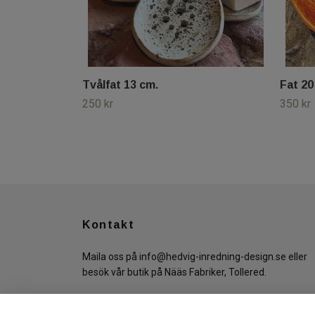
Tvålfat 13 cm.
Fat 20
250 kr
350 kr
Kontakt
Maila oss på
info@hedvig-inredning-design.se
eller
besök vår butik på Nääs Fabriker, Tollered.