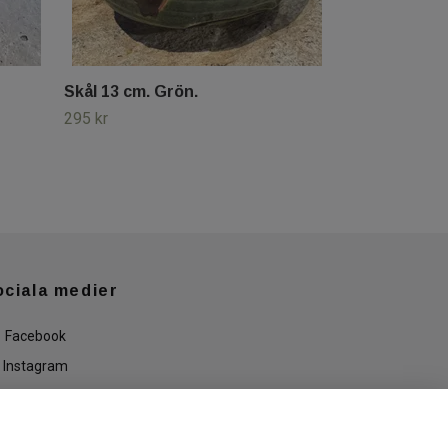
Skål 13 cm. Grön.
295 kr
ociala medier
Facebook
Instagram