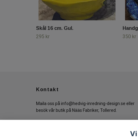
Skål 16 cm. Gul.
Handgj
295 kr
350 kr
Kontakt
Maila oss på
info@hedvig-inredning-design.se
eller
besök vår butik på Nääs Fabriker, Tollered.
Vi