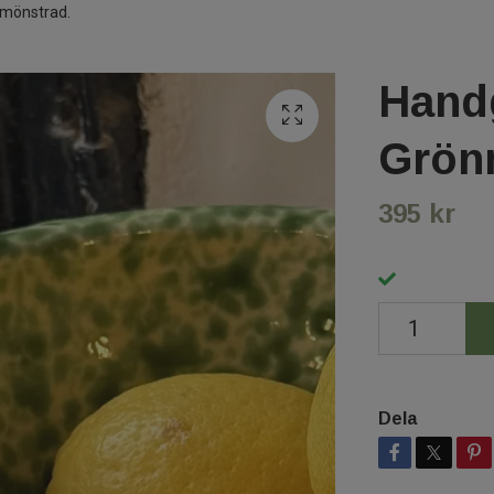
nmönstrad.
Handg
Grön
395 kr
Dela