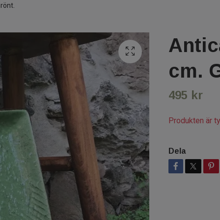
rönt.
Antica
cm. G
495 kr
Produkten är tyv
Dela