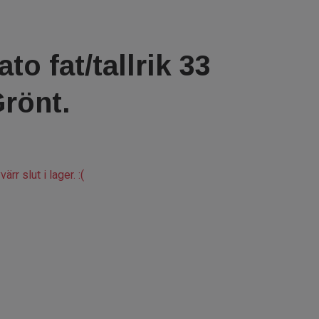
to fat/tallrik 33
rönt.
ärr slut i lager. :(