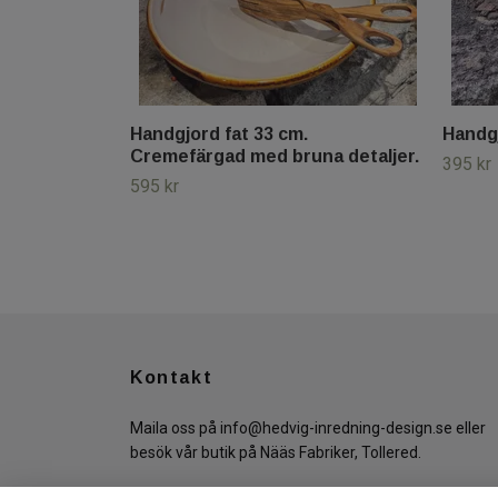
Handgjord fat 33 cm.
Handgj
Cremefärgad med bruna detaljer.
395 kr
595 kr
Kontakt
Maila oss på
info@hedvig-inredning-design.se
eller
besök vår butik på Nääs Fabriker, Tollered.