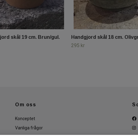
ord skål 19 cm. Brun/gul.
Handgjord skål 18 cm. Olivg
295 kr
Om oss
S
Konceptet
Vanliga frågor
Köpvillkor