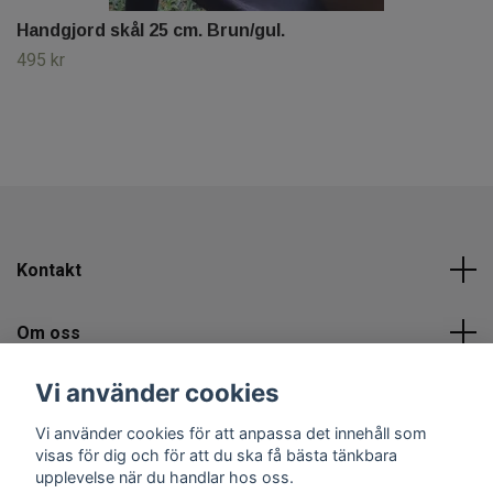
Handgjord skål 25 cm. Brun/gul.
495 kr
Kontakt
Om oss
Vi använder cookies
Sociala medier
Vi använder cookies för att anpassa det innehåll som
visas för dig och för att du ska få bästa tänkbara
upplevelse när du handlar hos oss.