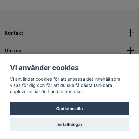
Kontakt
Om oss
Vi använder cookies
Sociala medier
Vi använder cookies för att anpassa det innehåll som
visas för dig och för att du ska få bästa tänkbara
upplevelse när du handlar hos oss.
Godkänn alla
© 2026 Hedvig Inredning & Design
Inställningar