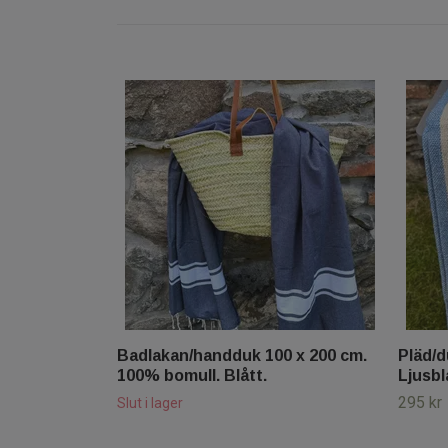
Badlakan/handduk 100 x 200 cm.
Pläd/d
100% bomull. Blått.
Ljusbl
295 kr
Slut i lager