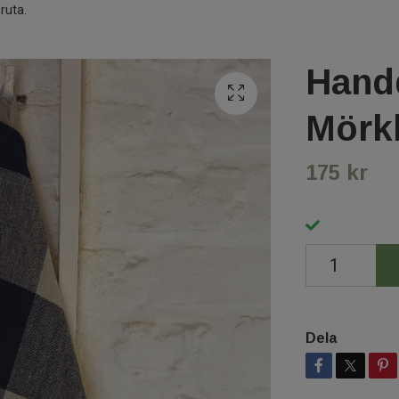
ruta.
Handd
Mörkb
175 kr
Dela