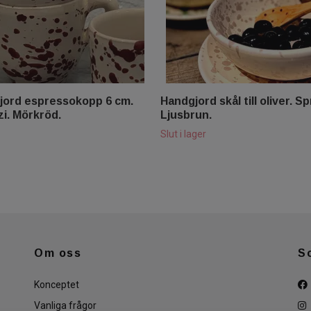
jord espressokopp 6 cm.
Handgjord skål till oliver. Sp
i. Mörkröd.
Ljusbrun.
Slut i lager
Om oss
S
Konceptet
Vanliga frågor