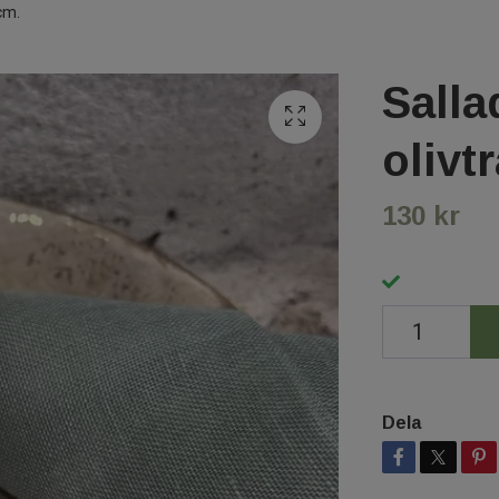
cm.
Salla
olivt
130 kr
Dela