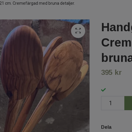
21 cm. Cremefärgad med bruna detaljer.
Handg
Crem
bruna
395 kr
Dela