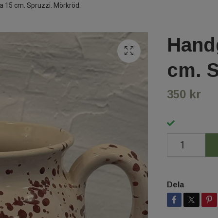
 15 cm. Spruzzi. Mörkröd.
Hand
cm. S
350 kr
Dela