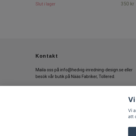
350 kr
Slut i lager
Kontakt
Maila oss på
info@hedvig-inredning-design.se
eller
besök vår butik på Nääs Fabriker, Tollered.
Vi
Vi 
att
© 2026 Hedvig Inredning & Design