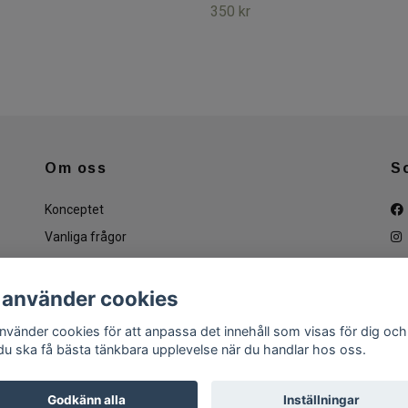
350 kr
Om oss
S
Konceptet
Vanliga frågor
Köpvillkor
Dataskyddspolicy
 använder cookies
Kontakt
använder cookies för att anpassa det innehåll som visas för dig och
 du ska få bästa tänkbara upplevelse när du handlar hos oss.
Godkänn alla
Inställningar