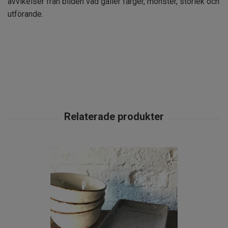
avvikelser från bilden vad gäller färger, mönster, storlek och
utförande.