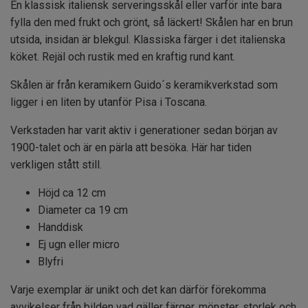
En klassisk italiensk serveringsskål eller varför inte bara
fylla den med frukt och grönt, så läckert! Skålen har en brun
utsida, insidan är blekgul. Klassiska färger i det italienska
köket. Rejäl och rustik med en kraftig rund kant.
Skålen är från keramikern Guido´s keramikverkstad som
ligger i en liten by utanför Pisa i Toscana.
Verkstaden har varit aktiv i generationer sedan början av
1900-talet och är en pärla att besöka. Här har tiden
verkligen stått still.
Höjd ca 12 cm
Diameter ca 19 cm
Handdisk
Ej ugn eller micro
Blyfri
Varje exemplar är unikt och det kan därför förekomma
avvikelser från bilden vad gäller färger, mönster, storlek och