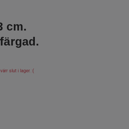
3 cm.
färgad.
ärr slut i lager. :(