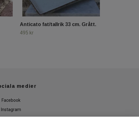
Anticato fat/tallrik 33 cm. Grått.
495 kr
ociala medier
Facebook
Instagram