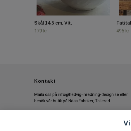
Skål 14,5 cm. Vit.
Fat/tal
179 kr
495 kr
Kontakt
Maila oss på
info@hedvig-inredning-design.se
eller
besök vår butik på Nääs Fabriker, Tollered.
Vi