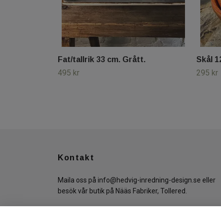
Fat/tallrik 33 cm. Grått.
Skål 1
495 kr
295 kr
Kontakt
Maila oss på
info@hedvig-inredning-design.se
eller
besök vår butik på Nääs Fabriker, Tollered.