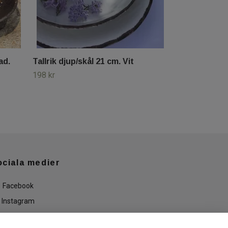
ad.
Tallrik djup/skål 21 cm. Vit
198 kr
ociala medier
Facebook
Instagram